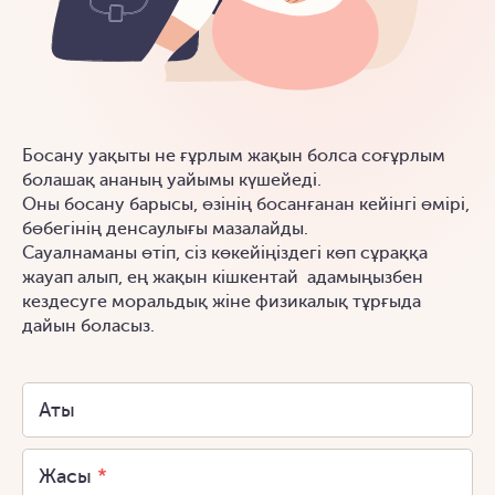
Босану уақыты не ғұрлым жақын болса соғұрлым
болашақ ананың уайымы күшейеді.
Оны босану барысы, өзінің босанғанан кейінгі өмірі,
бөбегінің денсаулығы мазалайды.
Сауалнаманы өтіп, сіз көкейіңіздегі көп сұраққа
жауап алып, ең жақын кішкентай адамыңызбен
кездесуге моральдық жіне физикалық тұрғыда
дайын боласыз.
Аты
Жасы
*