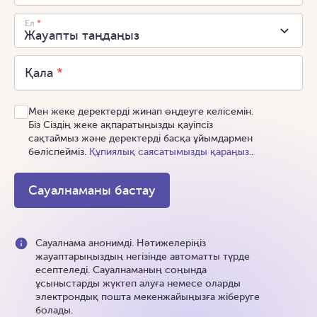
Ел
*
Қала
*
Мен жеке деректерді жинап өңдеуге келісемін.
Біз Сіздің жеке ақпаратыңызды қауіпсіз
сақтаймыз және деректерді басқа ұйымдармен
бөліспейміз.
Құпиялық саясатымызды қараңыз.
.
Сауалнама анонимді. Нәтижелеріңіз
жауаптарыңыздың негізінде автоматты түрде
есептеледі. Сауалнаманың соңында
ұсыныстарды жүктеп алуға немесе оларды
электрондық пошта мекенжайыңызға жіберуге
болады.