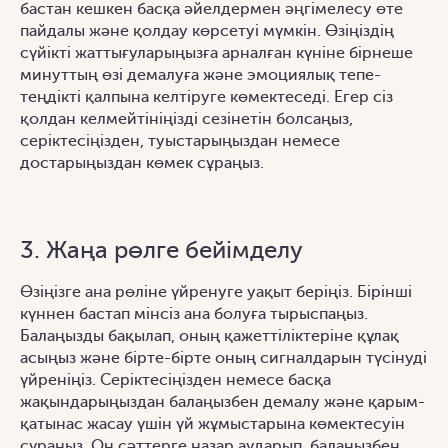
бастан кешкен басқа әйелдермен әңгімелесу өте
пайдалы және қолдау көрсетуі мүмкін. Өзіңіздің
сүйікті жаттығуларыңызға арналған күніне бірнеше
минуттың өзі демалуға және эмоциялық тепе-
теңдікті қалпына келтіруге көмектеседі. Егер сіз
қолдан келмейтініңізді сезінетін болсаңыз,
серіктесіңізден, туыстарыңыздан немесе
достарыңыздан көмек сұраңыз.
3. Жаңа рөлге бейімделу
Өзіңізге ана рөліне үйренуге уақыт беріңіз. Бірінші
күннен бастап мінсіз ана болуға тырыспаңыз.
Балаңызды бақылап, оның қажеттіліктеріне құлақ
асыңыз және бірте-бірте оның сигналдарын түсінуді
үйреніңіз. Серіктесіңізден немесе басқа
жақындарыңыздан балаңызбен демалу және қарым-
қатынас жасау үшін үй жұмыстарына көмектесуін
сұраңыз. Оң сәттерге назар аударып, балаңызбен