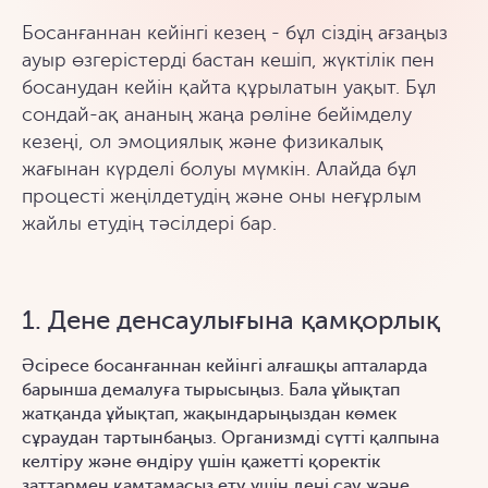
Босанғаннан кейінгі кезең - бұл сіздің ағзаңыз
ауыр өзгерістерді бастан кешіп, жүктілік пен
босанудан кейін қайта құрылатын уақыт. Бұл
сондай-ақ ананың жаңа рөліне бейімделу
кезеңі, ол эмоциялық және физикалық
жағынан күрделі болуы мүмкін. Алайда бұл
процесті жеңілдетудің және оны неғұрлым
жайлы етудің тәсілдері бар.
1. Дене денсаулығына қамқорлық
Әсіресе босанғаннан кейінгі алғашқы апталарда
барынша демалуға тырысыңыз. Бала ұйықтап
жатқанда ұйықтап, жақындарыңыздан көмек
сұраудан тартынбаңыз. Организмді сүтті қалпына
келтіру және өндіру үшін қажетті қоректік
заттармен қамтамасыз ету үшін дені сау және