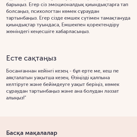
барыңыз. Егер сіз эмоционалдық қиындықтарға тап
болсаңыз, психологтан көмек сұраудан
тартынбаңыз. Егер сізде емшек сүтімен тамақтануда
қиындықтар туындаса, Емшекпен қоректендіру
жөніндегі кеңесшіге хабарласыңыз.
Есте сақтаңыз
Босанғаннан кейінгі кезең - бұл ерте ме, кеш пе
аяқталатын уақытша кезең. Өзіңізді қалпына
келтіруге және бейімдеуге уақыт беріңіз, көмек
сұраудан тартынбаңыз және ана болудан ләззат
алыңыз!"
Басқа мақалалар