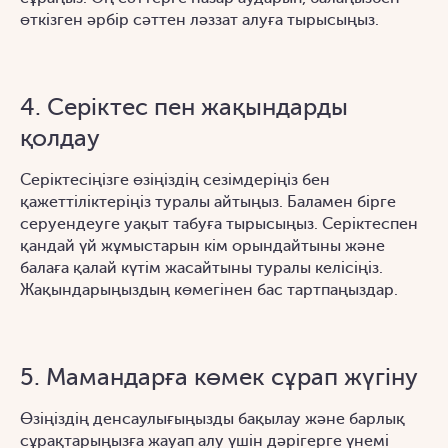
өткізген әрбір сәттен ләззат алуға тырысыңыз.
4. Серіктес пен жақындарды
қолдау
Серіктесіңізге өзіңіздің сезімдеріңіз бен
қажеттіліктеріңіз туралы айтыңыз. Баламен бірге
серуендеуге уақыт табуға тырысыңыз. Серіктеспен
қандай үй жұмыстарын кім орындайтыны және
балаға қалай күтім жасайтыны туралы келісіңіз.
Жақындарыңыздың көмегінен бас тартпаңыздар.
5. Мамандарға көмек сұрап жүгіну
Өзіңіздің денсаулығыңызды бақылау және барлық
сұрақтарыңызға жауап алу үшін дәрігерге үнемі