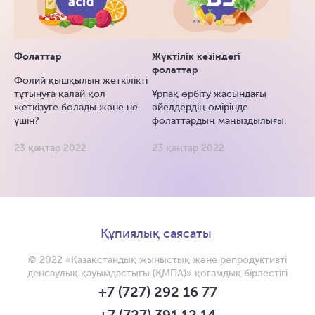
Фолаттар
Жүктілік кезіндегі
фолаттар
Фолий қышқылын жеткілікті
тұтынуға қалай қол
Ұрпақ өрбіту жасындағы
жеткізуге болады және не
әйелдердің өмірінде
үшін?
фолаттардың маңыздылығы.
23 қаңтар 2022
23 қаңтар 2022
Құпиялық саясаты
© 2022 «Қазақстандық жыныстық және репродуктивті
денсаулық қауымдастығы (ҚМПА)» қоғамдық бірлестігі
+7 (727) 292 16 77