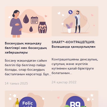
SMART*-КОНТРАЦЕПЦИЯ:
Босанудың жақындау
Болашаққа қамқорлықпен
белгілері мен босанудың
хабаршылары
Контрацепцияны денсаулық,
Босану жақындаған сайын
сұлулық және жүктілік
белгілі бір белгілер пайда
күтімімен қалай біріктіруге
болады, олар босанудың
болатынын…
басталғанын көрсетеді. Бұл…
24 қаңтар 2022
14 тамыз 2025