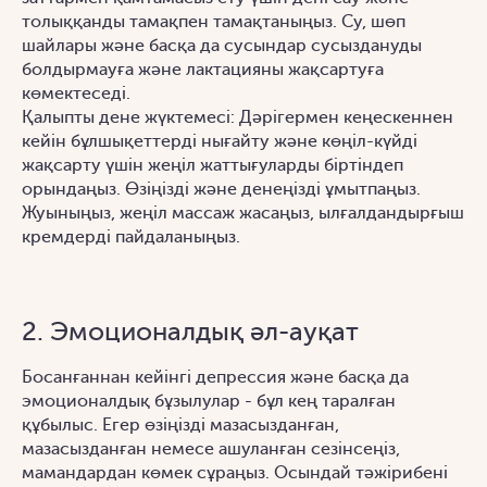
толыққанды тамақпен тамақтаныңыз. Су, шөп
шайлары және басқа да сусындар сусыздануды
болдырмауға және лактацияны жақсартуға
көмектеседі.
Қалыпты дене жүктемесі: Дәрігермен кеңескеннен
кейін бұлшықеттерді нығайту және көңіл-күйді
жақсарту үшін жеңіл жаттығуларды біртіндеп
орындаңыз. Өзіңізді және денеңізді ұмытпаңыз.
Жуыныңыз, жеңіл массаж жасаңыз, ылғалдандырғыш
кремдерді пайдаланыңыз.
2. Эмоционалдық әл-ауқат
Босанғаннан кейінгі депрессия және басқа да
эмоционалдық бұзылулар - бұл кең таралған
құбылыс. Егер өзіңізді мазасызданған,
мазасызданған немесе ашуланған сезінсеңіз,
мамандардан көмек сұраңыз. Осындай тәжірибені