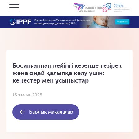
Босанғаннан кейінгі кезеңде тезірек
және оңай қалыпқа келу үшін:
кеңестер мен ұсыныстар
15 тамыз 2025
Барлық мақалалар