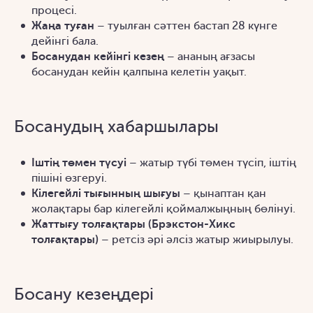
процесі.
Жаңа туған
– туылған сәттен бастап 28 күнге
дейінгі бала.
Босанудан кейінгі кезең
– ананың ағзасы
босанудан кейін қалпына келетін уақыт.
Босанудың хабаршылары
Іштің төмен түсуі
– жатыр түбі төмен түсіп, іштің
пішіні өзгеруі.
Кілегейлі тығынның шығуы
– қынаптан қан
жолақтары бар кілегейлі қоймалжыңның бөлінуі.
Жаттығу толғақтары (Брэкстон-Хикс
толғақтары)
– ретсіз әрі әлсіз жатыр жиырылуы.
Босану кезеңдері