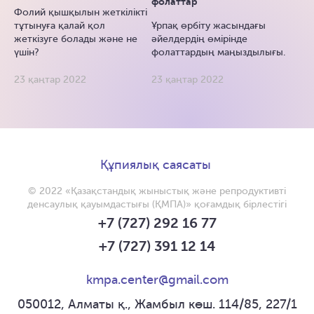
фолаттар
Фолий қышқылын жеткілікті
тұтынуға қалай қол
Ұрпақ өрбіту жасындағы
жеткізуге болады және не
әйелдердің өмірінде
үшін?
фолаттардың маңыздылығы.
23 қаңтар 2022
23 қаңтар 2022
Құпиялық саясаты
© 2022 «Қазақстандық жыныстық және репродуктивті
денсаулық қауымдастығы (ҚМПА)» қоғамдық бірлестігі
+7 (727) 292 16 77
+7 (727) 391 12 14
kmpa.center@gmail.com
050012, Алматы қ., Жамбыл көш. 114/85, 227/1