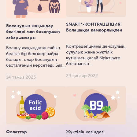
SMART*-КОНТРАЦЕПЦИЯ:
Босанудың жақындау
Болашаққа қамқорлықпен
белгілері мен босанудың
хабаршылары
Контрацепцияны денсаулық,
Босану жақындаған сайын
сұлулық және жүктілік
белгілі бір белгілер пайда
күтімімен қалай біріктіруге
болады, олар босанудың
болатынын…
басталғанын көрсетеді. Бұл…
24 қаңтар 2022
14 тамыз 2025
Фолаттар
Жүктілік кезіндегі