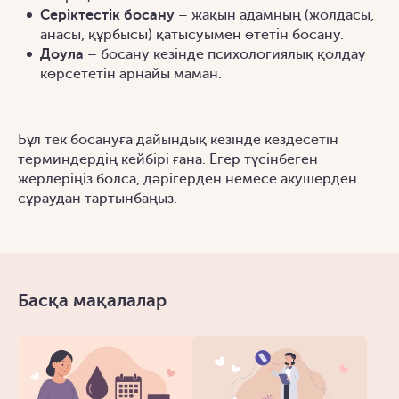
Серіктестік босану
– жақын адамның (жолдасы,
анасы, құрбысы) қатысуымен өтетін босану.
Доула
– босану кезінде психологиялық қолдау
көрсететін арнайы маман.
Бұл тек босануға дайындық кезінде кездесетін
терминдердің кейбірі ғана. Егер түсінбеген
жерлеріңіз болса, дәрігерден немесе акушерден
сұраудан тартынбаңыз.
Басқа мақалалар