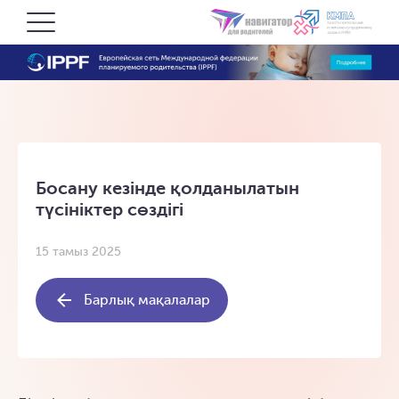
Босану кезінде қолданылатын
түсініктер сөздігі
15 тамыз 2025
Барлық мақалалар