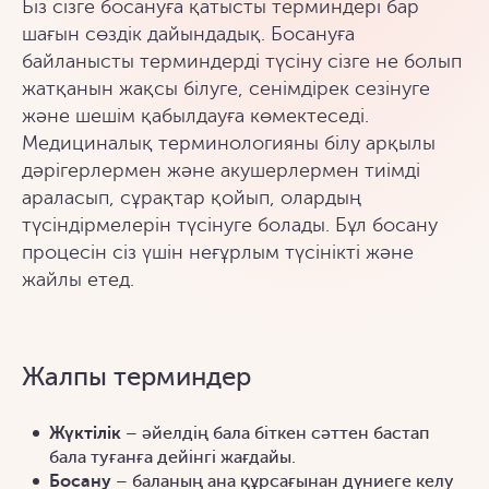
Біз сізге босануға қатысты терминдері бар
шағын сөздік дайындадық. Босануға
байланысты терминдерді түсіну сізге не болып
жатқанын жақсы білуге, сенімдірек сезінуге
және шешім қабылдауға көмектеседі.
Медициналық терминологияны білу арқылы
дәрігерлермен және акушерлермен тиімді
араласып, сұрақтар қойып, олардың
түсіндірмелерін түсінуге болады. Бұл босану
процесін сіз үшін неғұрлым түсінікті және
жайлы етед.
Жалпы терминдер
Жүктілік
– әйелдің бала біткен сәттен бастап
бала туғанға дейінгі жағдайы.
Босану
– баланың ана құрсағынан дүниеге келу