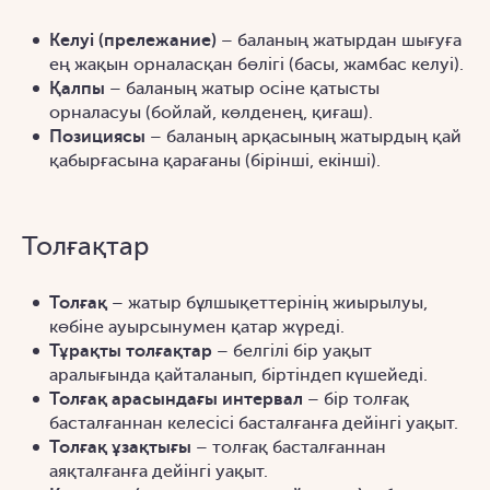
Келуі (прележание)
– баланың жатырдан шығуға
ең жақын орналасқан бөлігі (басы, жамбас келуі).
Қалпы
– баланың жатыр осіне қатысты
орналасуы (бойлай, көлденең, қиғаш).
Позициясы
– баланың арқасының жатырдың қай
қабырғасына қарағаны (бірінші, екінші).
Толғақтар
Толғақ
– жатыр бұлшықеттерінің жиырылуы,
көбіне ауырсынумен қатар жүреді.
Тұрақты толғақтар
– белгілі бір уақыт
аралығында қайталанып, біртіндеп күшейеді.
Толғақ арасындағы интервал
– бір толғақ
басталғаннан келесісі басталғанға дейінгі уақыт.
Толғақ ұзақтығы
– толғақ басталғаннан
аяқталғанға дейінгі уақыт.