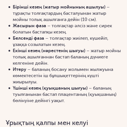
Бірінші кезең (жатыр мойнының ашылуы)
–
тұрақты толғақтардың басталуынан жатыр
мойны толық ашылғанға дейін (10 см).
Жасырын фаза
– толғақтар әлсіз және сирек
болатын бастапқы кезең.
Белсенді фаза
– толғақтар жиілеп, күшейіп,
ұзаққа созылатын кезең.
Екінші кезең (нәрестенің шығуы)
– жатыр мойны
толық ашылғаннан бастап баланың дүниеге
келгеніне дейін.
Итеру
– баланың босану жолымен жылжуына
көмектесетін іш бұлшықеттерінің күшті
жиырылуы.
Үшінші кезең (қуықшаның шығуы)
– баланың
туылғанынан бастап плацентаның (қуықшаның)
бөлінуіне дейінгі уақыт.
Ұрықтың қалпы мен келуі