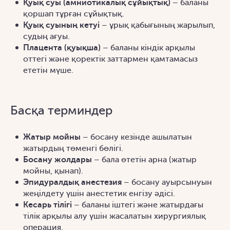
Қуық суы (амниотикалық сұйықтық)
– баланы
қоршап тұрған сұйықтық.
Қуық суының кетуі
– ұрық қабығының жарылып,
судың ағуы.
Плацента (қуықша)
– баланы кіндік арқылы
оттегі және қоректік заттармен қамтамасыз
ететін мүше.
Басқа терминдер
Жатыр мойны
– босану кезінде ашылатын
жатырдың төменгі бөлігі.
Босану жолдары
– бала өтетін арна (жатыр
мойны, қынап).
Эпидуралдық анестезия
– босану ауырсынуын
жеңілдету үшін анестетик енгізу әдісі.
Кесарь тілігі
– баланы іштегі және жатырдағы
тілік арқылы алу үшін жасалатын хирургиялық
операция.