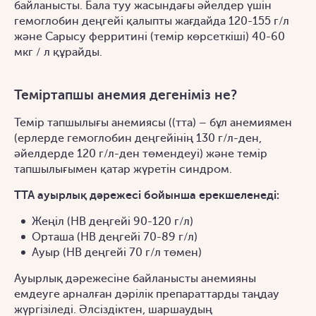
байланысты. Бала туу жасындағы әйелдер үшін
гемоглобин деңгейі қалыпты жағдайда 120-155 г/л
және Сарысу ферритині (темір көрсеткіші) 40-60
мкг / л құрайды.
Теміртапшы анемия дегеніміз не?
Темір тапшылығы анемиясы ((тта) – бұл анемиямен
(ерлерде гемоглобин деңгейінің 130 г/л-ден,
әйелдерде 120 г/л-ден төмендеуі) және темір
тапшылығымен қатар жүретін синдром.
ТТА ауырлық дәрежесі бойынша ерекшеленеді:
Жеңіл (HB деңгейі 90-120 г/л)
Орташа (HB деңгейі 70-89 г/л)
Ауыр (HB деңгейі 70 г/л төмен)
Ауырлық дәрежесіне байланысты анемияны
емдеуге арналған дәрілік препараттарды таңдау
жүргізіледі. Әлсіздіктен, шаршаудың