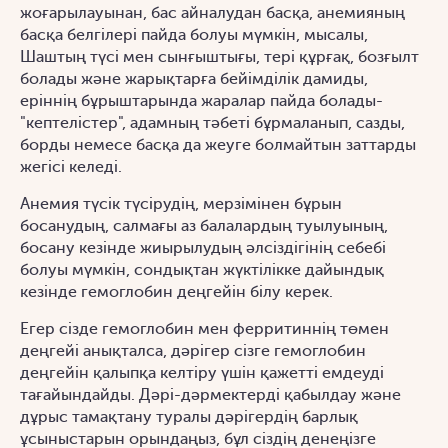
жоғарылауынан, бас айналудан басқа, анемияның
басқа белгілері пайда болуы мүмкін, мысалы,
Шаштың түсі мен сынғыштығы, тері құрғақ, бозғылт
болады және жарықтарға бейімділік дамиды,
еріннің бұрыштарында жаралар пайда болады-
"кептелістер", адамның тәбеті бұрмаланып, сазды,
борды немесе басқа да жеуге болмайтын заттарды
жегісі келеді.
Анемия түсік түсірудің, мерзімінен бұрын
босанудың, салмағы аз балалардың туылуының,
босану кезінде жиырылудың әлсіздігінің себебі
болуы мүмкін, сондықтан жүктілікке дайындық
кезінде гемоглобин деңгейін білу керек.
Егер сізде гемоглобин мен ферритиннің төмен
деңгейі анықталса, дәрігер сізге гемоглобин
деңгейін қалыпқа келтіру үшін қажетті емдеуді
тағайындайды. Дәрі-дәрмектерді қабылдау және
дұрыс тамақтану туралы дәрігердің барлық
ұсыныстарын орындаңыз, бұл сіздің денеңізге