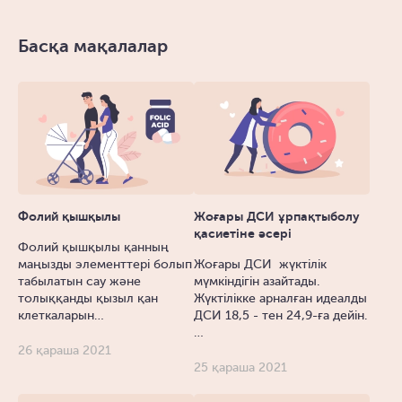
Басқа мақалалар
Фолий қышқылы
Жоғары ДСИ ұрпақтыболу
қасиетіне әсері
Фолий қышқылы қанның
маңызды элементтері болып
Жоғары ДСИ жүктілік
табылатын сау және
мүмкіндігін азайтады.
толыққанды қызыл қан
Жүктілікке арналған идеалды
клеткаларын…
ДСИ 18,5 - тен 24,9-ға дейін.
…
26 қараша 2021
25 қараша 2021