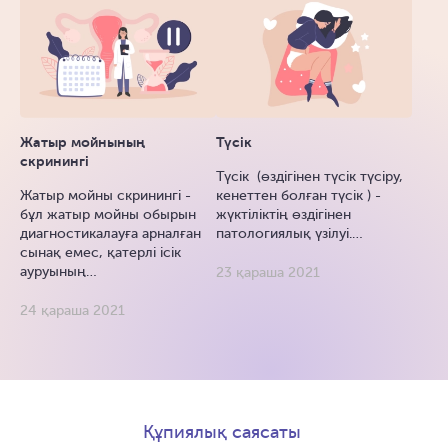
Жатыр мойнының
Түсік
скринингі
Түсік (өздігінен түсік түсіру,
Жатыр мойны скринингі -
кенеттен болған түсік ) -
бұл жатыр мойны обырын
жүктіліктің өздігінен
диагностикалауға арналған
патологиялық үзілуі.…
сынақ емес, қатерлі ісік
ауруының…
23 қараша 2021
24 қараша 2021
Құпиялық саясаты