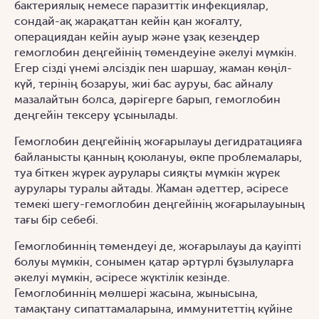
бактериялық немесе паразиттік инфекциялар,
сондай-ақ жарақаттан кейін қан жоғалту,
операциядан кейін ауыр және ұзақ кезеңдер
гемоглобин деңгейінің төмендеуіне әкелуі мүмкін.
Егер сізді үнемі әлсіздік пен шаршау, жаман көңіл-
күй, терінің бозаруы, жиі бас ауруы, бас айналу
мазалайтын болса, дәрігерге барып, гемоглобин
деңгейін тексеру ұсынылады.
Гемоглобин деңгейінің жоғарылауы дегидратацияға
байланысты қанның қоюлануы, өкпе проблемалары,
туа біткен жүрек аурулары сияқты мүмкін жүрек
аурулары туралы айтады. Жаман әдеттер, әсіресе
темекі шегу-гемоглобин деңгейінің жоғарылауының
тағы бір себебі.
Гемоглобиннің төмендеуі де, жоғарылауы да қауіпті
болуы мүмкін, сонымен қатар әртүрлі бұзылуларға
әкелуі мүмкін, әсіресе жүктілік кезінде.
Гемоглобиннің мөлшері жасына, жынысына,
тамақтану сипаттамаларына, иммунитеттің күйіне