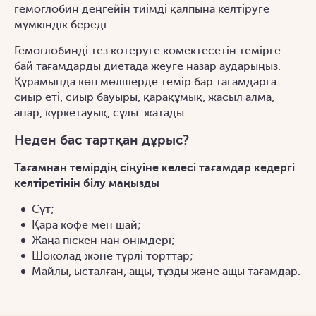
гемоглобин деңгейін тиімді қалпына келтіруге
мүмкіндік береді.
Гемоглобинді тез көтеруге көмектесетін темірге
бай тағамдарды диетада жеуге назар аударыңыз.
Құрамында көп мөлшерде темір бар тағамдарға
сиыр еті, сиыр бауыры, қарақұмық, жасыл алма,
анар, күркетауық, сұлы жатады.
Неден бас тартқан дұрыс?
Тағамнан темірдің сіңуіне келесі тағамдар кедергі
келтіретінін білу маңызды
Сүт;
Қара кофе мен шай;
Жаңа піскен нан өнімдері;
Шоколад және түрлі торттар;
Майлы, ысталған, ащы, тұзды және ащы тағамдар.