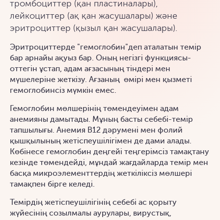
тромбоциттер (қан пластиналары),
лейкоциттер (ақ қан жасушалары) және
эритроциттер (қызыл қан жасушалары).
Эритроциттерде "гемоглобин"деп аталатын темір
бар арнайы ақуыз бар. Оның негізгі функциясы-
оттегін ұстап, адам ағзасының тіндері мен
мүшелеріне жеткізу. Ағзаның өмірі мен қызметі
гемоглобинсіз мүмкін емес.
Гемоглобин мөлшерінің төмендеуімен адам
анемияны дамытады. Мұның басты себебі-темір
тапшылығы. Анемия В12 дәрумені мен фолий
қышқылының жетіспеушілігімен де дами алады.
Көбінесе гемоглобин деңгейі теңгерімсіз тамақтану
кезінде төмендейді, мұндай жағдайларда темір мен
басқа микроэлементтердің жеткіліксіз мөлшері
тамақпен бірге келеді.
Темірдің жетіспеушілігінің себебі ас қорыту
жүйесінің созылмалы аурулары, вирустық,