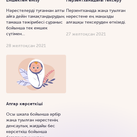
Нәрестелерді туғаннан алты
Перзентханада жаңа туылған
айға дейін тамақтандырудың
нәрестене ең маңызды
тамаша тәжірибесі сұраныс
алғашқы тексеруден өткізеді.
бойынша тек емшек
сүтімен…
27 желтоқсан 2021
28 желтоқсан 2021
Апгар көрсеткіші
Осы шкала бойынша әрбір
жаңа туылған нәрестенің
денсаулық жағдайы бес
көрсеткіш бойынша