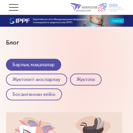
Блог
Барлық мақалалар
Жүктілікті жоспарлау
Жүктілік
Босанғаннан кейін