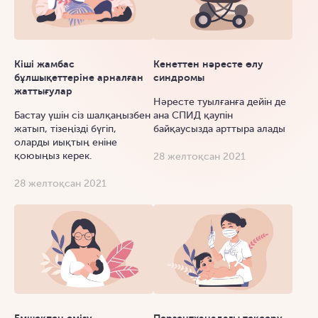
Кіші жамбас
Кенеттен нәресте өлу
бұлшықеттеріне арналған
синдромы
жаттығулар
Нәресте туылғанға дейін де
Бастау үшін сіз шалқаңызбен
ана СПИД қаупін
жатып, тізеңізді бүгіп,
байқаусызда арттыра алады
оларды иықтың еніне
қоюыңыз керек.
28 желтоқсан 2021
28 желтоқсан 2021
Емшекпен емізу
Перзентханадағы тексеру