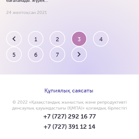
бағаланады: жүрек…
24 желтоқсан 2021
1
2
3
4
5
6
7
Құпиялық саясаты
© 2022 «Қазақстандық жыныстық және репродуктивті
денсаулық қауымдастығы (ҚМПА)» қоғамдық бірлестігі
+7 (727) 292 16 77
+7 (727) 391 12 14