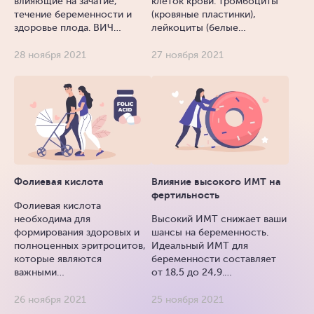
влияющие на зачатие,
клеток крови: тромбоциты
течение беременности и
(кровяные пластинки),
здоровье плода. ВИЧ…
лейкоциты (белые…
28 ноября 2021
27 ноября 2021
Фолиевая кислота
Влияние высокого ИМТ на
фертильность
Фолиевая кислота
необходима для
Высокий ИМТ снижает ваши
формирования здоровых и
шансы на беременность.
полноценных эритроцитов,
Идеальный ИМТ для
которые являются
беременности составляет
важными…
от 18,5 до 24,9.…
26 ноября 2021
25 ноября 2021